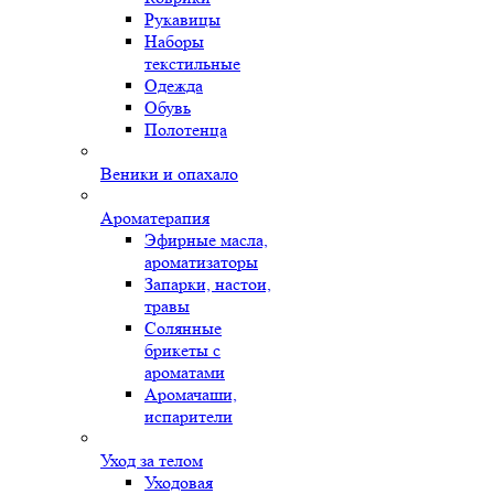
Рукавицы
Наборы
текстильные
Одежда
Обувь
Полотенца
Веники и опахало
Ароматерапия
Эфирные масла,
ароматизаторы
Запарки, настои,
травы
Солянные
брикеты с
ароматами
Аромачаши,
испарители
Уход за телом
Уходовая