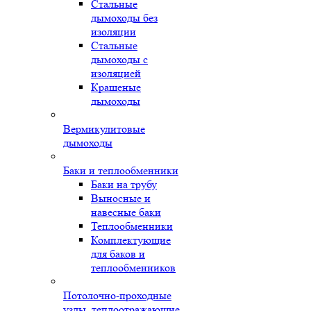
Стальные
дымоходы без
изоляции
Стальные
дымоходы с
изоляцией
Крашеные
дымоходы
Вермикулитовые
дымоходы
Баки и теплообменники
Баки на трубу
Выносные и
навесные баки
Теплообменники
Комплектующие
для баков и
теплообменников
Потолочно-проходные
узлы, теплоотражающие