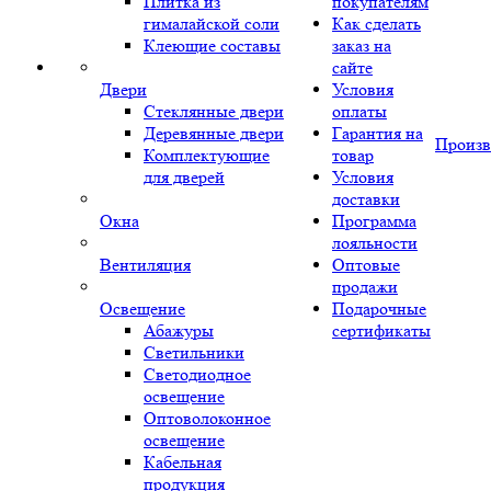
Плитка из
покупателям
гималайской соли
Как сделать
Клеющие составы
заказ на
сайте
Двери
Условия
Стеклянные двери
оплаты
Деревянные двери
Гарантия на
Произв
Комплектующие
товар
для дверей
Условия
доставки
Окна
Программа
лояльности
Вентиляция
Оптовые
продажи
Освещение
Подарочные
Абажуры
сертификаты
Светильники
Светодиодное
освещение
Оптоволоконное
освещение
Кабельная
продукция