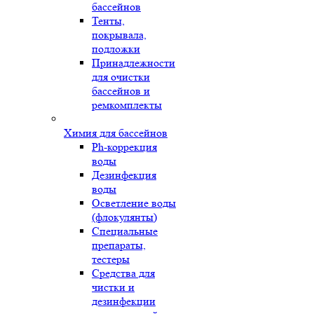
бассейнов
Тенты,
покрывала,
подложки
Принадлежности
для очистки
бассейнов и
ремкомплекты
Химия для бассейнов
Ph-коррекция
воды
Дезинфекция
воды
Осветление воды
(флокулянты)
Специальные
препараты,
тестеры
Средства для
чистки и
дезинфекции