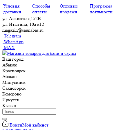
Условия
Способы
Оптовые
Программа
доставки
оплаты
продажи
лояльности
ул. Аскизская,152В
ул. Итыгина, 10а к12
magazin@saunabas.ru
Telegram
WhatsApp
MAX
Ваш город
Абакан
Красноярск
Абакан
Минусинск
Саяногорск
Кемерово
Иркутск
Кызыл
Войти
Мой кабинет