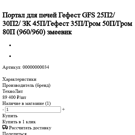
Портал для печей Гефест GFS 25П2/
30П2/ ЗК 45П/Гефест 35П/Гром 50П/Гром
80П (960/960) змеевик
Артикул:
00000000034
Характеристики
Производитель (бренд)
ТехноЛит
89 400
₽
/шт
Наличие в магазине
(1)
-
+
Купить
Купить в 1 клик
Рассчитать доставку
Поделиться