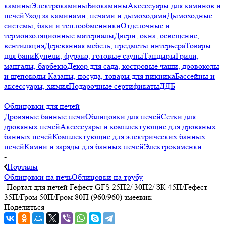
камины
Электрокамины
Биокамины
Аксессуары для каминов и
печей
Уход за каминами, печами и дымоходами
Дымоходные
системы, баки и теплообменники
Отделочные и
термоизоляционные материалы
Двери, окна, освещение,
вентиляция
Деревянная мебель, предметы интерьера
Товары
для бани
Купели, фурако, готовые сауны
Тандыры
Грили,
мангалы, барбекю
Декор для сада, костровые чаши, дровоколы
и щепоколы
Казаны, посуда, товары для пикника
Бассейны и
аксессуары, химия
Подарочные сертификаты
ДДБ
-
Облицовки для печей
Дровяные банные печи
Облицовки для печей
Сетки для
дровяных печей
Аксессуары и комплектующие для дровяных
банных печей
Комплектующие для электрических банных
печей
Камни и заряды для банных печей
Электрокаменки
-
Порталы
Облицовки на печь
Облицовки на трубу
-
Портал для печей Гефест GFS 25П2/ 30П2/ ЗК 45П/Гефест
35П/Гром 50П/Гром 80П (960/960) змеевик
Поделиться