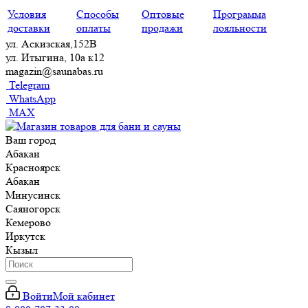
Условия
Способы
Оптовые
Программа
доставки
оплаты
продажи
лояльности
ул. Аскизская,152В
ул. Итыгина, 10а к12
magazin@saunabas.ru
Telegram
WhatsApp
MAX
Ваш город
Абакан
Красноярск
Абакан
Минусинск
Саяногорск
Кемерово
Иркутск
Кызыл
Войти
Мой кабинет