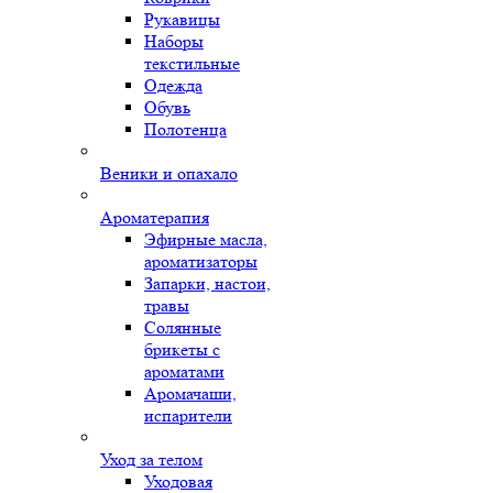
Рукавицы
Наборы
текстильные
Одежда
Обувь
Полотенца
Веники и опахало
Ароматерапия
Эфирные масла,
ароматизаторы
Запарки, настои,
травы
Солянные
брикеты с
ароматами
Аромачаши,
испарители
Уход за телом
Уходовая