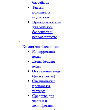
бассейнов
Тенты,
покрывала,
подложки
Принадлежности
для очистки
бассейнов и
ремкомплекты
Химия для бассейнов
Ph-коррекция
воды
Дезинфекция
воды
Осветление воды
(флокулянты)
Специальные
препараты,
тестеры
Средства для
чистки и
дезинфекции