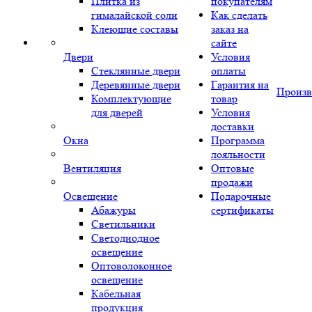
Плитка из
покупателям
гималайской соли
Как сделать
Клеющие составы
заказ на
сайте
Двери
Условия
Стеклянные двери
оплаты
Деревянные двери
Гарантия на
Произв
Комплектующие
товар
для дверей
Условия
доставки
Окна
Программа
лояльности
Вентиляция
Оптовые
продажи
Освещение
Подарочные
Абажуры
сертификаты
Светильники
Светодиодное
освещение
Оптоволоконное
освещение
Кабельная
продукция