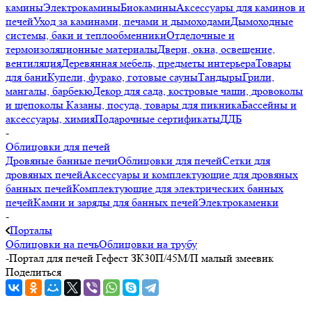
камины
Электрокамины
Биокамины
Аксессуары для каминов и
печей
Уход за каминами, печами и дымоходами
Дымоходные
системы, баки и теплообменники
Отделочные и
термоизоляционные материалы
Двери, окна, освещение,
вентиляция
Деревянная мебель, предметы интерьера
Товары
для бани
Купели, фурако, готовые сауны
Тандыры
Грили,
мангалы, барбекю
Декор для сада, костровые чаши, дровоколы
и щепоколы
Казаны, посуда, товары для пикника
Бассейны и
аксессуары, химия
Подарочные сертификаты
ДДБ
-
Облицовки для печей
Дровяные банные печи
Облицовки для печей
Сетки для
дровяных печей
Аксессуары и комплектующие для дровяных
банных печей
Комплектующие для электрических банных
печей
Камни и заряды для банных печей
Электрокаменки
-
Порталы
Облицовки на печь
Облицовки на трубу
-
Портал для печей Гефест ЗК30П/45М/П малый змеевик
Поделиться