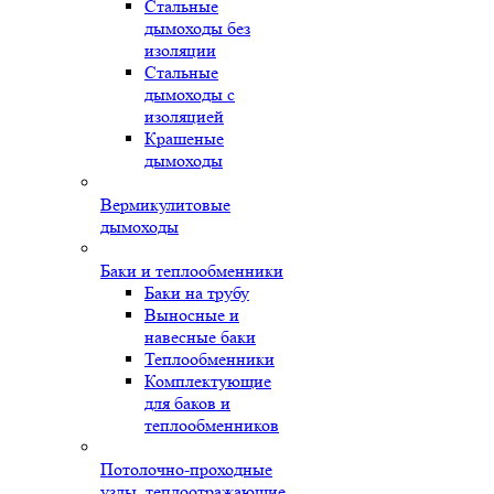
Стальные
дымоходы без
изоляции
Стальные
дымоходы с
изоляцией
Крашеные
дымоходы
Вермикулитовые
дымоходы
Баки и теплообменники
Баки на трубу
Выносные и
навесные баки
Теплообменники
Комплектующие
для баков и
теплообменников
Потолочно-проходные
узлы, теплоотражающие