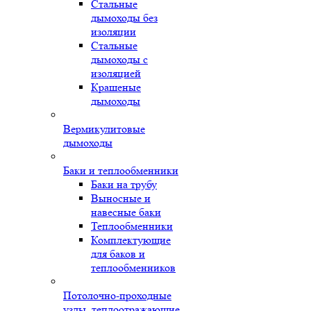
Стальные
дымоходы без
изоляции
Стальные
дымоходы с
изоляцией
Крашеные
дымоходы
Вермикулитовые
дымоходы
Баки и теплообменники
Баки на трубу
Выносные и
навесные баки
Теплообменники
Комплектующие
для баков и
теплообменников
Потолочно-проходные
узлы, теплоотражающие