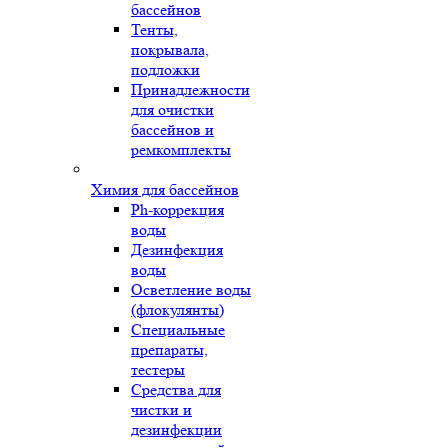
бассейнов
Тенты,
покрывала,
подложки
Принадлежности
для очистки
бассейнов и
ремкомплекты
Химия для бассейнов
Ph-коррекция
воды
Дезинфекция
воды
Осветление воды
(флокулянты)
Специальные
препараты,
тестеры
Средства для
чистки и
дезинфекции