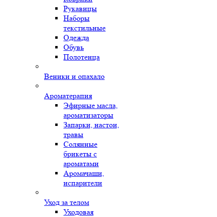
Рукавицы
Наборы
текстильные
Одежда
Обувь
Полотенца
Веники и опахало
Ароматерапия
Эфирные масла,
ароматизаторы
Запарки, настои,
травы
Солянные
брикеты с
ароматами
Аромачаши,
испарители
Уход за телом
Уходовая