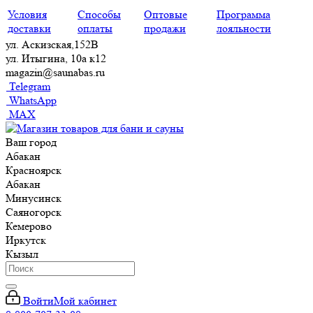
Условия
Способы
Оптовые
Программа
доставки
оплаты
продажи
лояльности
ул. Аскизская,152В
ул. Итыгина, 10а к12
magazin@saunabas.ru
Telegram
WhatsApp
MAX
Ваш город
Абакан
Красноярск
Абакан
Минусинск
Саяногорск
Кемерово
Иркутск
Кызыл
Войти
Мой кабинет