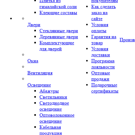
Плитка из
покупателям
гималайской соли
Как сделать
Клеющие составы
заказ на
сайте
Двери
Условия
Стеклянные двери
оплаты
Деревянные двери
Гарантия на
Произв
Комплектующие
товар
для дверей
Условия
доставки
Окна
Программа
лояльности
Вентиляция
Оптовые
продажи
Освещение
Подарочные
Абажуры
сертификаты
Светильники
Светодиодное
освещение
Оптоволоконное
освещение
Кабельная
продукция