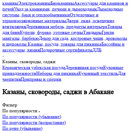
камины
Электрокамины
Биокамины
Аксессуары для каминов и
печей
Уход за каминами, печами и дымоходами
Дымоходные
системы, баки и теплообменники
Отделочные и
термоизоляционные материалы
Двери, окна, освещение,
вентиляция
Деревянная мебель, предметы интерьера
Товары
для бани
Купели, фурако, готовые сауны
Тандыры
Грили,
мангалы, барбекю
Декор для сада, костровые чаши, дровоколы
и щепоколы
Казаны, посуда, товары для пикника
Бассейны и
аксессуары, химия
Подарочные сертификаты
ДДБ
-
Казаны, сковороды, саджи
Керамическая узбекская посуда
Деревянная посуда
Кухонные
принадлежности
Наборы для пикника
Кухонный текстиль
Для
чаепития
Приправы и специи
Казаны, сковороды, саджи в Абакане
Фильтр
По популярности
По популярности (убывание)
По популярности (возрастание)
По цене (убывание)