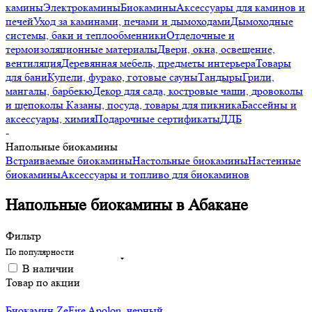
камины
Электрокамины
Биокамины
Аксессуары для каминов и
печей
Уход за каминами, печами и дымоходами
Дымоходные
системы, баки и теплообменники
Отделочные и
термоизоляционные материалы
Двери, окна, освещение,
вентиляция
Деревянная мебель, предметы интерьера
Товары
для бани
Купели, фурако, готовые сауны
Тандыры
Грили,
мангалы, барбекю
Декор для сада, костровые чаши, дровоколы
и щепоколы
Казаны, посуда, товары для пикника
Бассейны и
аксессуары, химия
Подарочные сертификаты
ДДБ
-
Напольные биокамины
Встраиваемые биокамины
Настольные биокамины
Настенные
биокамины
Аксессуары и топливо для биокаминов
Напольные биокамины в Абакане
Фильтр
По популярности
В наличии
Товар по акции
Биокамин ZeFire Apolon, черный