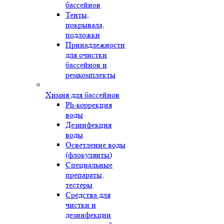
бассейнов
Тенты,
покрывала,
подложки
Принадлежности
для очистки
бассейнов и
ремкомплекты
Химия для бассейнов
Ph-коррекция
воды
Дезинфекция
воды
Осветление воды
(флокулянты)
Специальные
препараты,
тестеры
Средства для
чистки и
дезинфекции