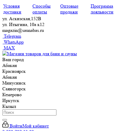
Условия
Способы
Оптовые
Программа
доставки
оплаты
продажи
лояльности
ул. Аскизская,152В
ул. Итыгина, 10а к12
magazin@saunabas.ru
Telegram
WhatsApp
MAX
Ваш город
Абакан
Красноярск
Абакан
Минусинск
Саяногорск
Кемерово
Иркутск
Кызыл
Войти
Мой кабинет