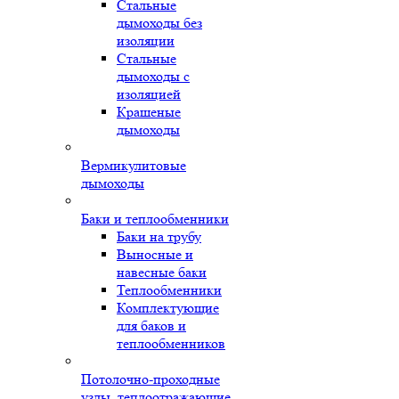
Стальные
дымоходы без
изоляции
Стальные
дымоходы с
изоляцией
Крашеные
дымоходы
Вермикулитовые
дымоходы
Баки и теплообменники
Баки на трубу
Выносные и
навесные баки
Теплообменники
Комплектующие
для баков и
теплообменников
Потолочно-проходные
узлы, теплоотражающие