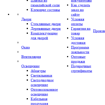
Плитка из
покупателям
гималайской соли
Как сделать
Клеющие составы
заказ на
сайте
Двери
Условия
Стеклянные двери
оплаты
Деревянные двери
Гарантия на
Произв
Комплектующие
товар
для дверей
Условия
доставки
Окна
Программа
лояльности
Вентиляция
Оптовые
продажи
Освещение
Подарочные
Абажуры
сертификаты
Светильники
Светодиодное
освещение
Оптоволоконное
освещение
Кабельная
продукция