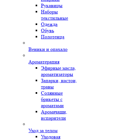
Рукавицы
Наборы
текстильные
Одежда
Обувь
Полотенца
Веники и опахало
Ароматерапия
Эфирные масла,
ароматизаторы
Запарки, настои,
травы
Солянные
брикеты с
ароматами
Аромачаши,
испарители
Уход за телом
Уходовая