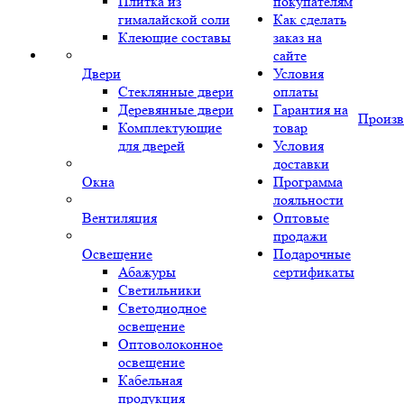
Плитка из
покупателям
гималайской соли
Как сделать
Клеющие составы
заказ на
сайте
Двери
Условия
Стеклянные двери
оплаты
Деревянные двери
Гарантия на
Произв
Комплектующие
товар
для дверей
Условия
доставки
Окна
Программа
лояльности
Вентиляция
Оптовые
продажи
Освещение
Подарочные
Абажуры
сертификаты
Светильники
Светодиодное
освещение
Оптоволоконное
освещение
Кабельная
продукция