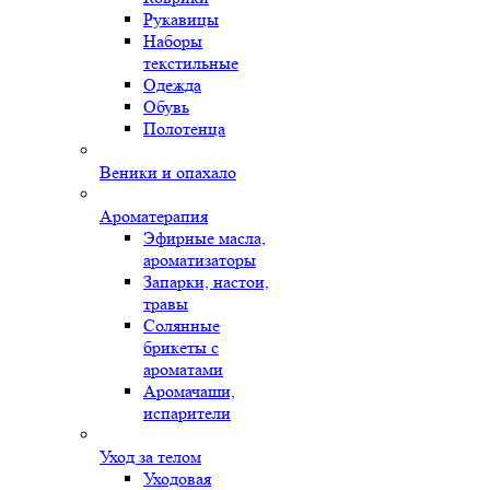
Рукавицы
Наборы
текстильные
Одежда
Обувь
Полотенца
Веники и опахало
Ароматерапия
Эфирные масла,
ароматизаторы
Запарки, настои,
травы
Солянные
брикеты с
ароматами
Аромачаши,
испарители
Уход за телом
Уходовая