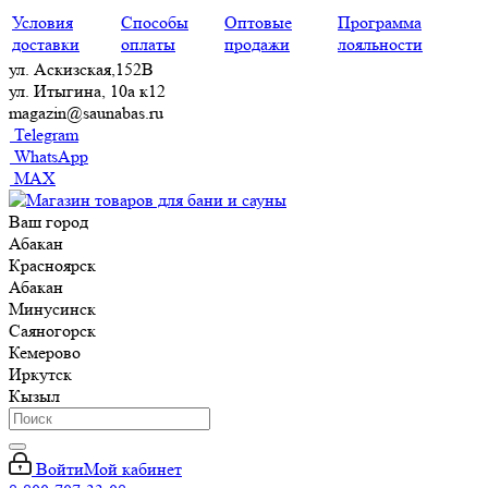
Условия
Способы
Оптовые
Программа
доставки
оплаты
продажи
лояльности
ул. Аскизская,152В
ул. Итыгина, 10а к12
magazin@saunabas.ru
Telegram
WhatsApp
MAX
Ваш город
Абакан
Красноярск
Абакан
Минусинск
Саяногорск
Кемерово
Иркутск
Кызыл
Войти
Мой кабинет