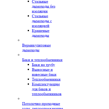
Стальные
дымоходы без
изоляции
Стальные
дымоходы с
изоляцией
Крашеные
дымоходы
Вермикулитовые
дымоходы
Баки и теплообменники
Баки на трубу
Выносные и
навесные баки
Теплообменники
Комплектующие
для баков и
теплообменников
Потолочно-проходные
узлы, теплоотражающие