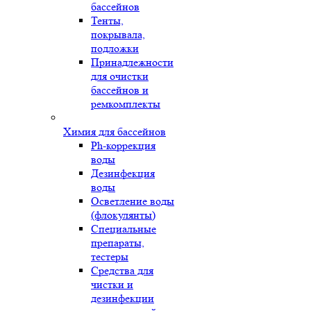
бассейнов
Тенты,
покрывала,
подложки
Принадлежности
для очистки
бассейнов и
ремкомплекты
Химия для бассейнов
Ph-коррекция
воды
Дезинфекция
воды
Осветление воды
(флокулянты)
Специальные
препараты,
тестеры
Средства для
чистки и
дезинфекции