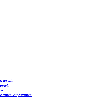
х печей
печей
ей
 банных кирпичных