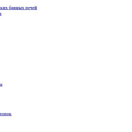
ских банных печей
и
ам
 топок