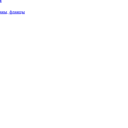
в
аны, фланцы