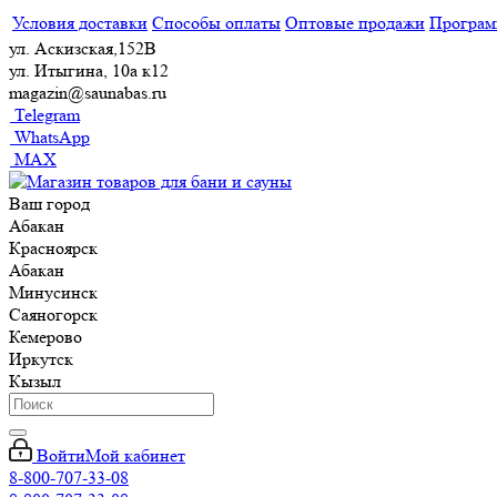
Условия доставки
Способы оплаты
Оптовые продажи
Програм
ул. Аскизская,152В
ул. Итыгина, 10а к12
magazin@saunabas.ru
Telegram
WhatsApp
MAX
Ваш город
Абакан
Красноярск
Абакан
Минусинск
Саяногорск
Кемерово
Иркутск
Кызыл
Войти
Мой кабинет
8-800-707-33-08