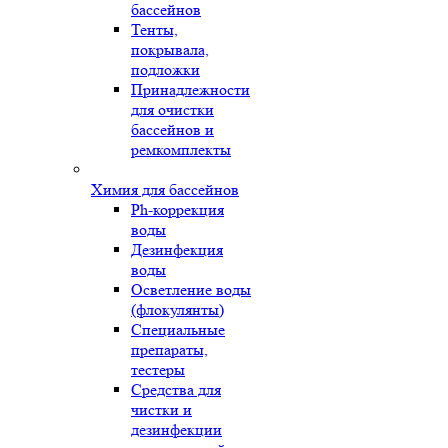
бассейнов
Тенты,
покрывала,
подложки
Принадлежности
для очистки
бассейнов и
ремкомплекты
Химия для бассейнов
Ph-коррекция
воды
Дезинфекция
воды
Осветление воды
(флокулянты)
Специальные
препараты,
тестеры
Средства для
чистки и
дезинфекции