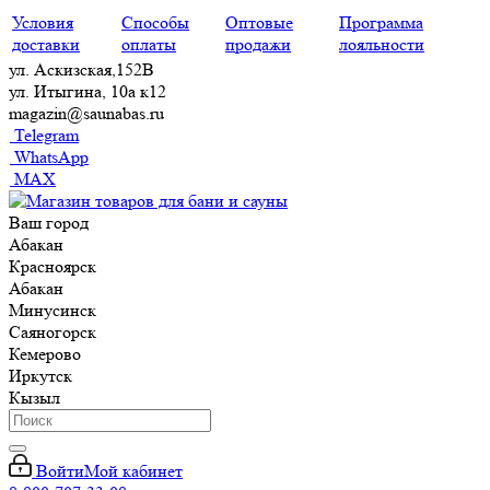
Условия
Способы
Оптовые
Программа
доставки
оплаты
продажи
лояльности
ул. Аскизская,152В
ул. Итыгина, 10а к12
magazin@saunabas.ru
Telegram
WhatsApp
MAX
Ваш город
Абакан
Красноярск
Абакан
Минусинск
Саяногорск
Кемерово
Иркутск
Кызыл
Войти
Мой кабинет