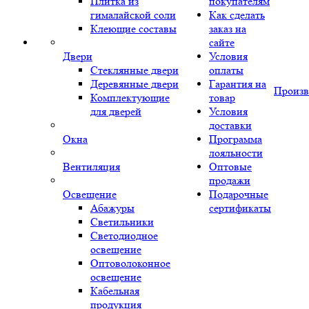
Плитка из
покупателям
гималайской соли
Как сделать
Клеющие составы
заказ на
сайте
Двери
Условия
Стеклянные двери
оплаты
Деревянные двери
Гарантия на
Произв
Комплектующие
товар
для дверей
Условия
доставки
Окна
Программа
лояльности
Вентиляция
Оптовые
продажи
Освещение
Подарочные
Абажуры
сертификаты
Светильники
Светодиодное
освещение
Оптоволоконное
освещение
Кабельная
продукция