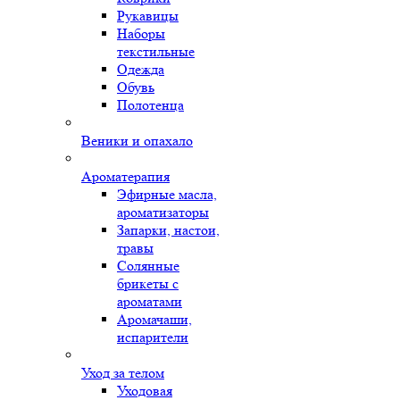
Рукавицы
Наборы
текстильные
Одежда
Обувь
Полотенца
Веники и опахало
Ароматерапия
Эфирные масла,
ароматизаторы
Запарки, настои,
травы
Солянные
брикеты с
ароматами
Аромачаши,
испарители
Уход за телом
Уходовая