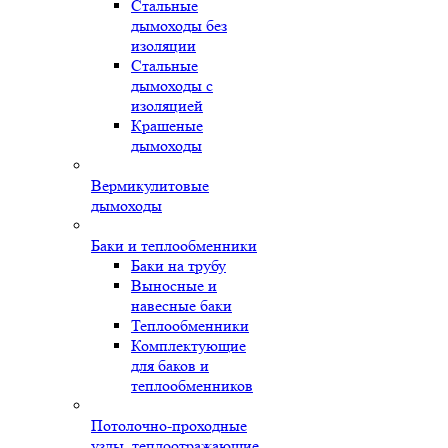
Стальные
дымоходы без
изоляции
Стальные
дымоходы с
изоляцией
Крашеные
дымоходы
Вермикулитовые
дымоходы
Баки и теплообменники
Баки на трубу
Выносные и
навесные баки
Теплообменники
Комплектующие
для баков и
теплообменников
Потолочно-проходные
узлы, теплоотражающие