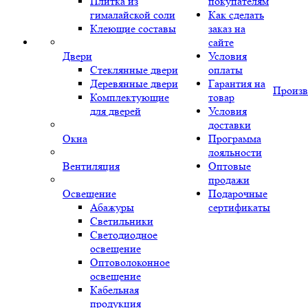
Плитка из
покупателям
гималайской соли
Как сделать
Клеющие составы
заказ на
сайте
Двери
Условия
Стеклянные двери
оплаты
Деревянные двери
Гарантия на
Произв
Комплектующие
товар
для дверей
Условия
доставки
Окна
Программа
лояльности
Вентиляция
Оптовые
продажи
Освещение
Подарочные
Абажуры
сертификаты
Светильники
Светодиодное
освещение
Оптоволоконное
освещение
Кабельная
продукция