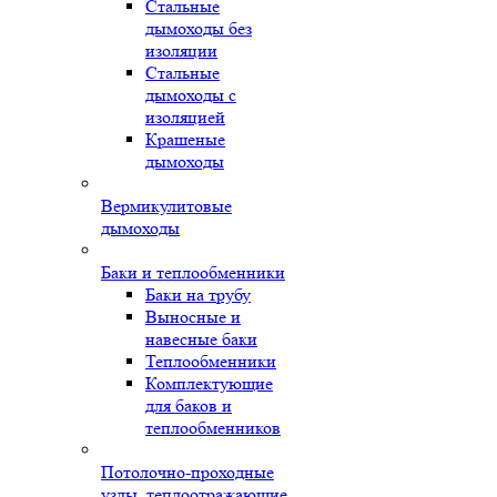
Стальные
дымоходы без
изоляции
Стальные
дымоходы с
изоляцией
Крашеные
дымоходы
Вермикулитовые
дымоходы
Баки и теплообменники
Баки на трубу
Выносные и
навесные баки
Теплообменники
Комплектующие
для баков и
теплообменников
Потолочно-проходные
узлы, теплоотражающие