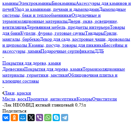
камины
Электрокамины
Биокамины
Аксессуары для каминов и
печей
Уход за каминами, печами и дымоходами
Дымоходные
системы, баки и теплообменники
Отделочные и
термоизоляционные материалы
Двери, окна, освещение,
вентиляция
Деревянная мебель, предметы интерьера
Товары
для бани
Купели, фурако, готовые сауны
Тандыры
Грили,
мангалы, барбекю
Декор для сада, костровые чаши, дровоколы
и щепоколы
Казаны, посуда, товары для пикника
Бассейны и
аксессуары, химия
Подарочные сертификаты
ДДБ
-
Покрытия для дерева, камня
Древесина
Покрытия для дерева, камня
Термоизоляционные
материалы, герметики, мастики
Облицовочная плитка и
клеющие составы
-
Лаки, краски
Масла, воск
Пропитки, антисептики
Колеры
Очистители
-
Лак НЕОМИД яхтный глянцевый 0,75л
Поделиться