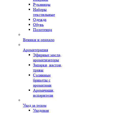
Рукавицы
Наборы
текстильные
Одежда
Обувь
Полотенца
Веники и опахало
Ароматерапия
Эфирные масла,
ароматизаторы
Запарки, настои,
травы
Солянные
брикеты с
ароматами
Аромачаши,
испарители
Уход за телом
Уходовая