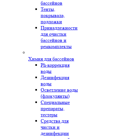
бассейнов
Тенты,
покрывала,
подложки
Принадлежности
для очистки
бассейнов и
ремкомплекты
Химия для бассейнов
Ph-коррекция
воды
Дезинфекция
воды
Осветление воды
(флокулянты)
Специальные
препараты,
тестеры
Средства для
чистки и
дезинфекции