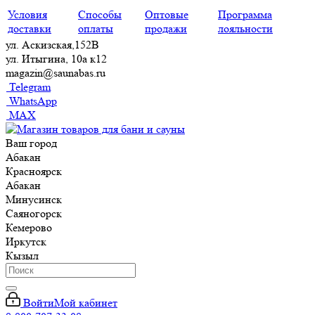
Условия
Способы
Оптовые
Программа
доставки
оплаты
продажи
лояльности
ул. Аскизская,152В
ул. Итыгина, 10а к12
magazin@saunabas.ru
Telegram
WhatsApp
MAX
Ваш город
Абакан
Красноярск
Абакан
Минусинск
Саяногорск
Кемерово
Иркутск
Кызыл
Войти
Мой кабинет