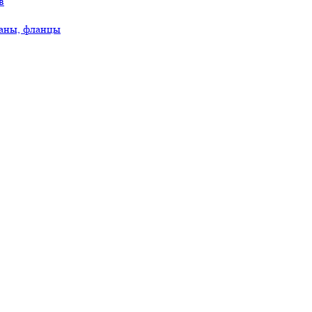
в
аны, фланцы