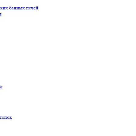
ских банных печей
и
ам
 топок