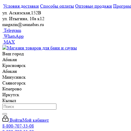
Условия доставки
Способы оплаты
Оптовые продажи
Програм
ул. Аскизская,152В
ул. Итыгина, 10а к12
magazin@saunabas.ru
Telegram
WhatsApp
MAX
Ваш город
Абакан
Красноярск
Абакан
Минусинск
Саяногорск
Кемерово
Иркутск
Кызыл
Войти
Мой кабинет
8-800-707-33-08