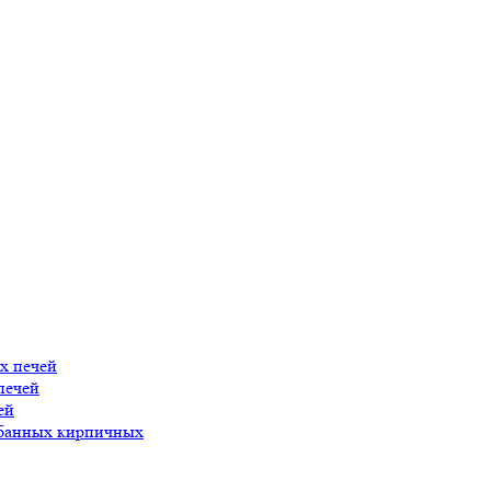
х печей
печей
ей
 банных кирпичных