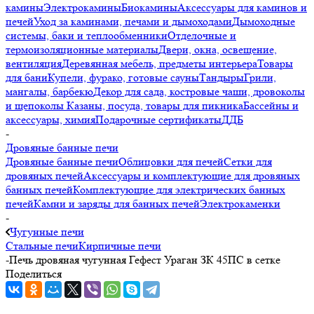
камины
Электрокамины
Биокамины
Аксессуары для каминов и
печей
Уход за каминами, печами и дымоходами
Дымоходные
системы, баки и теплообменники
Отделочные и
термоизоляционные материалы
Двери, окна, освещение,
вентиляция
Деревянная мебель, предметы интерьера
Товары
для бани
Купели, фурако, готовые сауны
Тандыры
Грили,
мангалы, барбекю
Декор для сада, костровые чаши, дровоколы
и щепоколы
Казаны, посуда, товары для пикника
Бассейны и
аксессуары, химия
Подарочные сертификаты
ДДБ
-
Дровяные банные печи
Дровяные банные печи
Облицовки для печей
Сетки для
дровяных печей
Аксессуары и комплектующие для дровяных
банных печей
Комплектующие для электрических банных
печей
Камни и заряды для банных печей
Электрокаменки
-
Чугунные печи
Стальные печи
Кирпичные печи
-
Печь дровяная чугунная Гефест Ураган ЗК 45ПС в сетке
Поделиться