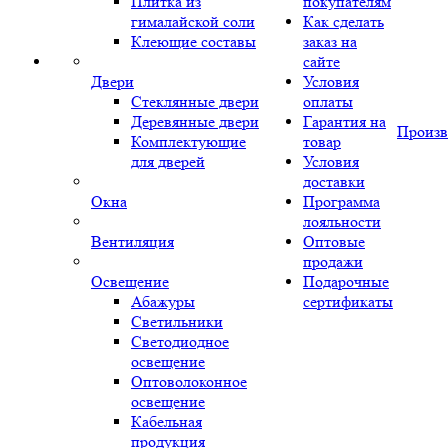
Плитка из
покупателям
гималайской соли
Как сделать
Клеющие составы
заказ на
сайте
Двери
Условия
Стеклянные двери
оплаты
Деревянные двери
Гарантия на
Произв
Комплектующие
товар
для дверей
Условия
доставки
Окна
Программа
лояльности
Вентиляция
Оптовые
продажи
Освещение
Подарочные
Абажуры
сертификаты
Светильники
Светодиодное
освещение
Оптоволоконное
освещение
Кабельная
продукция