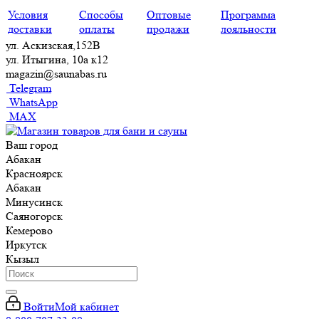
Условия
Способы
Оптовые
Программа
доставки
оплаты
продажи
лояльности
ул. Аскизская,152В
ул. Итыгина, 10а к12
magazin@saunabas.ru
Telegram
WhatsApp
MAX
Ваш город
Абакан
Красноярск
Абакан
Минусинск
Саяногорск
Кемерово
Иркутск
Кызыл
Войти
Мой кабинет