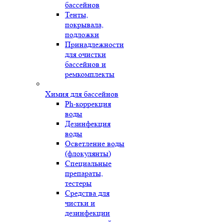
бассейнов
Тенты,
покрывала,
подложки
Принадлежности
для очистки
бассейнов и
ремкомплекты
Химия для бассейнов
Ph-коррекция
воды
Дезинфекция
воды
Осветление воды
(флокулянты)
Специальные
препараты,
тестеры
Средства для
чистки и
дезинфекции