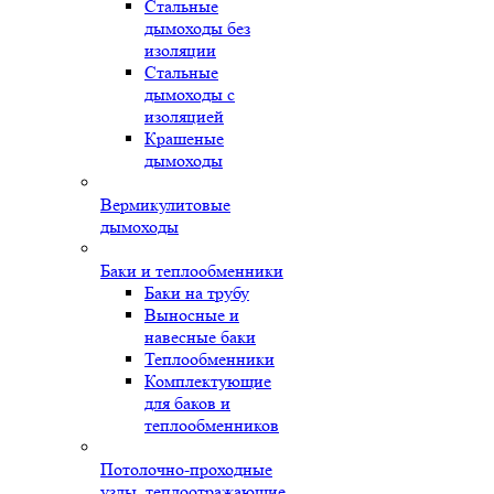
Стальные
дымоходы без
изоляции
Стальные
дымоходы с
изоляцией
Крашеные
дымоходы
Вермикулитовые
дымоходы
Баки и теплообменники
Баки на трубу
Выносные и
навесные баки
Теплообменники
Комплектующие
для баков и
теплообменников
Потолочно-проходные
узлы, теплоотражающие