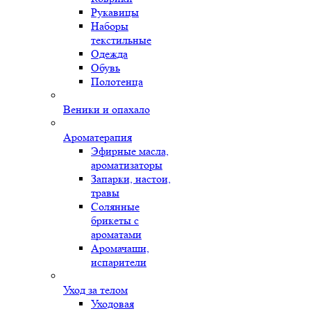
Рукавицы
Наборы
текстильные
Одежда
Обувь
Полотенца
Веники и опахало
Ароматерапия
Эфирные масла,
ароматизаторы
Запарки, настои,
травы
Солянные
брикеты с
ароматами
Аромачаши,
испарители
Уход за телом
Уходовая