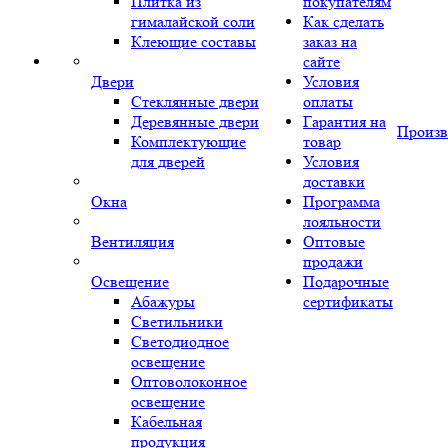
Плитка из
покупателям
гималайской соли
Как сделать
Клеющие составы
заказ на
сайте
Двери
Условия
Стеклянные двери
оплаты
Деревянные двери
Гарантия на
Произв
Комплектующие
товар
для дверей
Условия
доставки
Окна
Программа
лояльности
Вентиляция
Оптовые
продажи
Освещение
Подарочные
Абажуры
сертификаты
Светильники
Светодиодное
освещение
Оптоволоконное
освещение
Кабельная
продукция