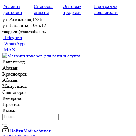
Условия
Способы
Оптовые
Программа
доставки
оплаты
продажи
лояльности
ул. Аскизская,152В
ул. Итыгина, 10а к12
magazin@saunabas.ru
Telegram
WhatsApp
MAX
Ваш город
Абакан
Красноярск
Абакан
Минусинск
Саяногорск
Кемерово
Иркутск
Кызыл
Войти
Мой кабинет