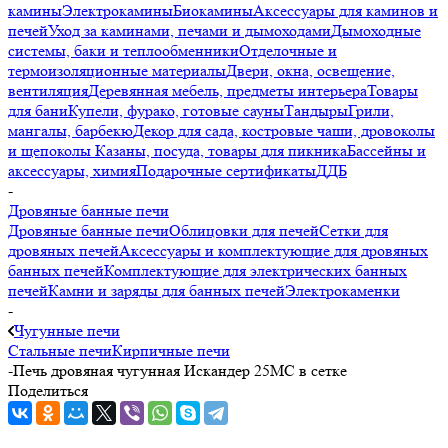
камины
Электрокамины
Биокамины
Аксессуары для каминов и
печей
Уход за каминами, печами и дымоходами
Дымоходные
системы, баки и теплообменники
Отделочные и
термоизоляционные материалы
Двери, окна, освещение,
вентиляция
Деревянная мебель, предметы интерьера
Товары
для бани
Купели, фурако, готовые сауны
Тандыры
Грили,
мангалы, барбекю
Декор для сада, костровые чаши, дровоколы
и щепоколы
Казаны, посуда, товары для пикника
Бассейны и
аксессуары, химия
Подарочные сертификаты
ДДБ
-
Дровяные банные печи
Дровяные банные печи
Облицовки для печей
Сетки для
дровяных печей
Аксессуары и комплектующие для дровяных
банных печей
Комплектующие для электрических банных
печей
Камни и заряды для банных печей
Электрокаменки
-
Чугунные печи
Стальные печи
Кирпичные печи
-
Печь дровяная чугунная Искандер 25МС в сетке
Поделиться