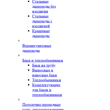
Стальные
дымоходы без
изоляции
Стальные
дымоходы с
изоляцией
Крашеные
дымоходы
Вермикулитовые
дымоходы
Баки и теплообменники
Баки на трубу
Выносные и
навесные баки
Теплообменники
Комплектующие
для баков и
теплообменников
Потолочно-проходные
узлы, теплоотражающие