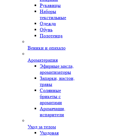
Рукавицы
Наборы
текстильные
Одежда
Обувь
Полотенца
Веники и опахало
Ароматерапия
Эфирные масла,
ароматизаторы
Запарки, настои,
травы
Солянные
брикеты с
ароматами
Аромачаши,
испарители
Уход за телом
Уходовая