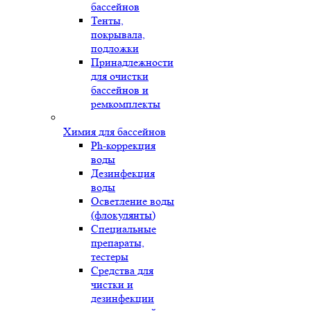
бассейнов
Тенты,
покрывала,
подложки
Принадлежности
для очистки
бассейнов и
ремкомплекты
Химия для бассейнов
Ph-коррекция
воды
Дезинфекция
воды
Осветление воды
(флокулянты)
Специальные
препараты,
тестеры
Средства для
чистки и
дезинфекции