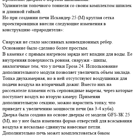
Удлинители топочного тоннеля со своим комплектом шпилек
и длинной гайкой.
Но при создании печи Искандер 25 (М) круглая сетка
проектировщики внесли следующие изменения в
конструкцию «прародителя»:
Снаружи не стало массивных конвекционных ребер.
Основание было сделано более простым.
В каменке с прямым нагревом заряда нет впадин для воды. Ее
внутренняя поверхность ровная, снаружи - шипы,
аналогичные тем, что у печки Гроза 24. Использование
дополнительного модуля позволяет увеличить объем заклада.
Топка двухкамерная, но в ней отсутствуют воздушники для
подачи воздуха на вторичный дожиг. Вместо них на
рассекателе пламени есть серповидные вырезы, через которые
поступает воздух во вторую камеру. Применяя
дополнительную секцию, можно нарастить топку, что
приведет к увеличению мощности печи (на 3-4 куба).
Дверка была создана на основе дверцы от модели GFS-ЗК 25
(М), но у нее была изменена форма отверстий для всасывания
воздуха и несколько сдвинуты навесные петли.
Дополнительно печь может комплектоваться баком